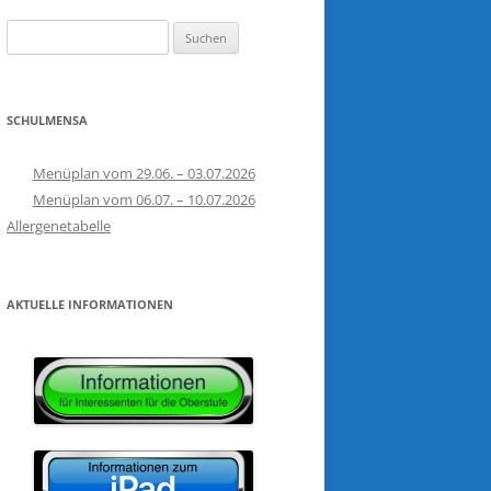
Suchen
TECHNIK
PÄDAGOGIK
STUDIENFAHRT
nach:
JUNIOR INGENIEUR AKADEMIE
SCHULMENSA
Menüplan vom 29.06. – 03.07.2026
Menüplan vom 06.07. – 10.07.2026
Allergenetabelle
AKTUELLE INFORMATIONEN