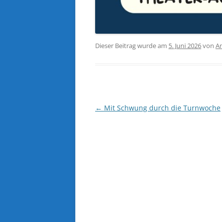
Dieser Beitrag wurde am
5. Juni 2026
von
A
Beitragsnavigation
←
Mit Schwung durch die Turnwoche