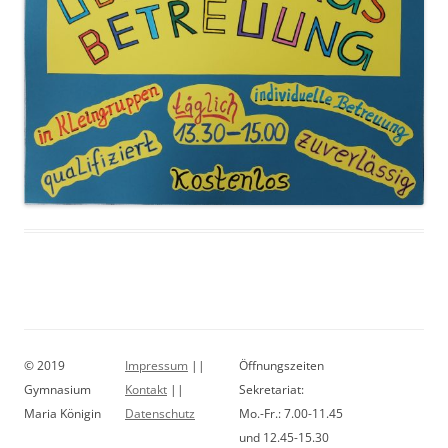
© 2019
Impressum
||
Öffnungszeiten
Gymnasium
Kontakt
||
Sekretariat:
Maria Königin
Datenschutz
Mo.-Fr.: 7.00-11.45
und 12.45-15.30