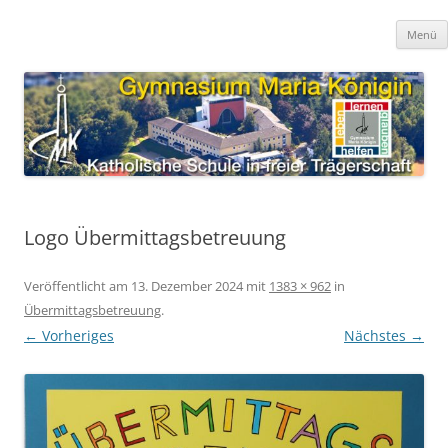
Zum
Inhalt
Gymnasium Maria Königin
springen
katholische Schule in freier Trägerschaft
Menü
Logo Übermittagsbetreuung
Veröffentlicht am
13. Dezember 2024
mit
1383 × 962
in
Übermittagsbetreuung
.
← Vorheriges
Nächstes →