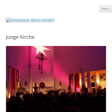
Zum
Inhalt
Gymnasium Maria Königin
springen
katholische Schule in freier Trägerschaft
Menü
Junge Kirche