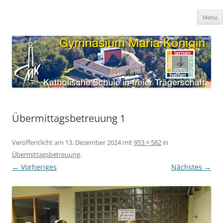
Zum
Inhalt
Gymnasium Maria Königin
springen
katholische Schule in freier Trägerschaft
Menü
Übermittagsbetreuung 1
Veröffentlicht am
13. Dezember 2024
mit
953 × 582
in
Übermittagsbetreuung
.
← Vorheriges
Nächstes →