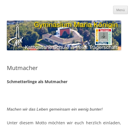
Zum
Inhalt
Gymnasium Maria Königin
springen
katholische Schule in freier Trägerschaft
Menü
Mutmacher
Schmetterlinge als Mutmacher
Machen wir das Leben gemeinsam ein wenig bunter!
Unter diesem Motto möchten wir euch herzlich einladen,