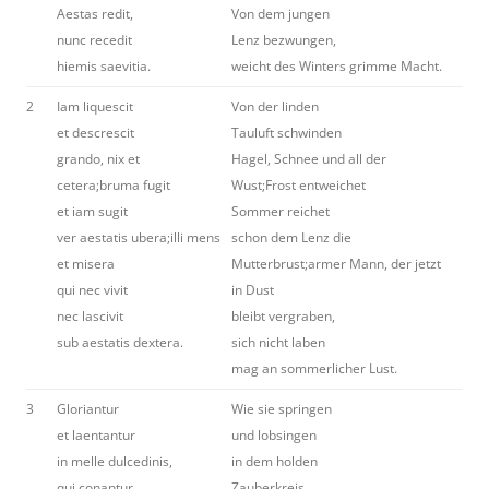
Aestas redit,
Von dem jungen
nunc recedit
Lenz bezwungen,
hiemis saevitia.
weicht des Winters grimme Macht.
2
Iam liquescit
Von der linden
et descrescit
Tauluft schwinden
grando, nix et
Hagel, Schnee und all der
cetera;bruma fugit
Wust;Frost entweichet
et iam sugit
Sommer reichet
ver aestatis ubera;illi mens
schon dem Lenz die
et misera
Mutterbrust;armer Mann, der jetzt
qui nec vivit
in Dust
nec lascivit
bleibt vergraben,
sub aestatis dextera.
sich nicht laben
mag an sommerlicher Lust.
3
Gloriantur
Wie sie springen
et laentantur
und lobsingen
in melle dulcedinis,
in dem holden
qui conantur
Zauberkreis,