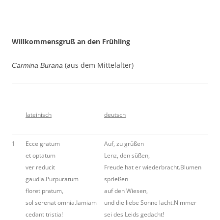
Willkommensgruß an den Frühling
(aus dem Mittelalter)
Carmina
Burana
la
teinisch
deutsch
1
Ecce gratum
Auf, zu grüßen
et optatum
Lenz, den süßen,
ver reducit
Freude hat er wiederbracht.Blumen
gaudia.Purpuratum
sprießen
floret pratum,
auf den Wiesen,
sol serenat omnia.Iamiam
und die liebe Sonne lacht.Nimmer
cedant tristia!
sei des Leids gedacht!