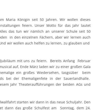
JUNGE KIRCHE
AUSTAUSCH
MEDIEN
GALA
TIPPS FÜR DIE ZEIT ZUHAUSE
LERNCOACHING
FRANKREICH
m Maria Königin seit 50 Jahren. Wir wollen dieses
PAUSENSPORT
SCHULPASTORAL
EHEMALIGENTURNIER
CHALLENGES
ERGÄNZUNGSSTUNDEN
IRLAND
nstaltungen feiern. Unser Motto für das Jahr lautet
SCHULFAHRTENPROGRAMM
EHEMALIGENFETE
HILFSAKTIONEN
HOCHBEGABUNG
POLEN
SKIFREIZEIT
Alles das tun wir nämlich an unserer Schule seit 50
oden in den einzelnen Fächern, aber wir lernen auch
BERUFLICHE ORIENTIERUNG
JUBILÄUMSWALLFAHRT ZUM
SPORT
SPANIEN
STUDIENFAHRT
Und wir wollen auch helfen zu lernen, zu glauben und
KOHLHAGEN
LEHRERAUSBILDUNG
LERNEN
TÜRKEI
ORGELKONZERT “ORGEL PLUS”
uljubiläum mit uns zu feiern. Bereits Anfang Februar
GEBETE UND IMPULSE
CHINA
musical auf, Ende März laden wir zu einer großen Gala
SCHULFEST
BERATUNG UND BERICHTE
BEWERBERAUSWAHL UND KOSTE
Ehemalige ein großes Wiedersehen, tasgsüber beim
ds bei der Ehemaligenfete in der Sauerlandhalle.
 diesem Jahr Theateraufführungen der beiden AGs und
wallfahrt starten wir dann in das neue Schuljahr. Den
det dann das große Schulfest am Sonntag, dem 24.