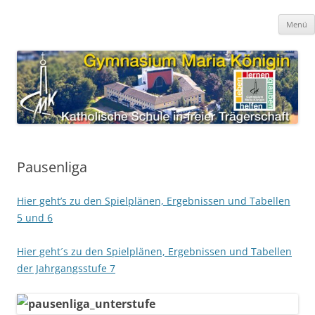
Zum
Inhalt
Gymnasium Maria Königin
springen
katholische Schule in freier Trägerschaft
Menü
Pausenliga
Hier geht’s zu den Spielplänen, Ergebnissen und Tabellen
5 und 6
Hier geht´s zu den Spielplänen, Ergebnissen und Tabellen
der Jahrgangsstufe 7