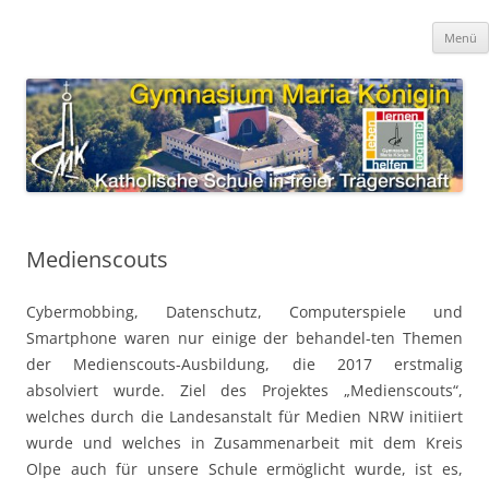
Zum
Inhalt
Gymnasium Maria Königin
springen
katholische Schule in freier Trägerschaft
Menü
Medienscouts
Cybermobbing, Datenschutz, Computerspiele und
Smartphone waren nur einige der behandel-ten Themen
der Medienscouts-Ausbildung, die 2017 erstmalig
absolviert wurde. Ziel des Projektes „Medienscouts“,
welches durch die Landesanstalt für Medien NRW initiiert
wurde und welches in Zusammenarbeit mit dem Kreis
Olpe auch für unsere Schule ermöglicht wurde, ist es,