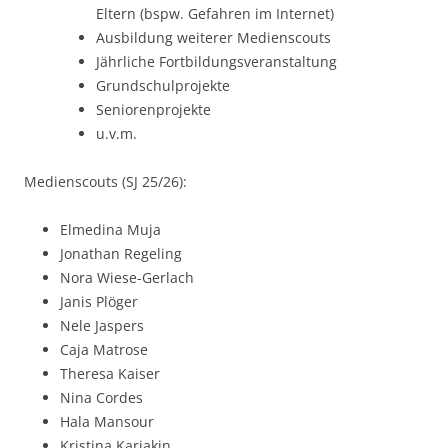
Eltern (bspw. Gefahren im Internet)
Ausbildung weiterer Medienscouts
Jährliche Fortbildungsveranstaltung
Grundschulprojekte
Seniorenprojekte
u.v.m.
Medienscouts (SJ 25/26):
Elmedina Muja
Jonathan Regeling
Nora Wiese-Gerlach
Janis Plöger
Nele Jaspers
Caja Matrose
Theresa Kaiser
Nina Cordes
Hala Mansour
Kristina Karjakin