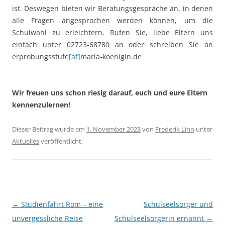
ist. Deswegen bieten wir Beratungsgespräche an, in denen
alle Fragen angesprochen werden können, um die
Schulwahl zu erleichtern. Rufen Sie, liebe Eltern uns
einfach unter 02723-68780 an oder schreiben Sie an
erprobungsstufe
[at]
maria-koenigin.de
Wir freuen uns schon riesig darauf, euch und eure Eltern
kennenzulernen!
Dieser Beitrag wurde am
1. November 2023
von
Frederik Linn
unter
Aktuelles
veröffentlicht.
Beitragsnavigation
←
Studienfahrt Rom – eine
Schulseelsorger und
unvergessliche Reise
Schulseelsorgerin ernannt
→