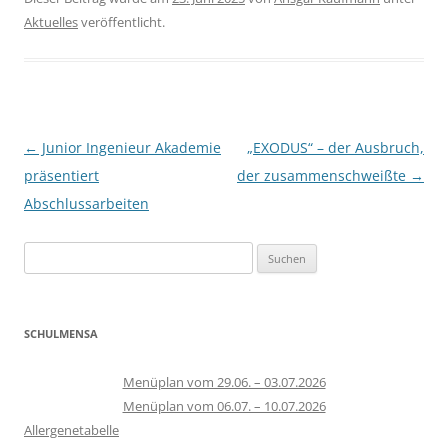
Aktuelles
veröffentlicht.
Beitragsnavigation
←
Junior Ingenieur Akademie
„EXODUS“ – der Ausbruch,
präsentiert
der zusammenschweißte
→
Abschlussarbeiten
Suchen
nach:
SCHULMENSA
Menüplan vom 29.06. – 03.07.2026
Menüplan vom 06.07. – 10.07.2026
Allergenetabelle