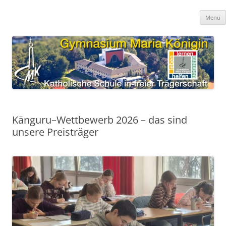
Zum
Inhalt
Gymnasium Maria Königin
springen
katholische Schule in freier Trägerschaft
Menü
Känguru–Wettbewerb 2026 – das sind
unsere Preisträger