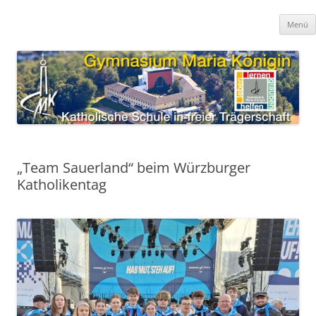
Zum
Inhalt
Gymnasium Maria Königin
springen
katholische Schule in freier Trägerschaft
Menü
„Team Sauerland“ beim Würzburger
Katholikentag