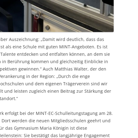
h über Auszeichnung: „Damit wird deutlich, dass das
t als eine Schule mit guten MINT-Angeboten. Es ist
 Talente entdecken und entfalten können, an dem sie
 in Berührung kommen und gleichzeitig Einblicke in
spektiven gewinnen.“ Auch Matthias Walter, der den
 Verankerung in der Region: „Durch die enge
chschulen und dem eigenen Trägerverein sind wir
lt und leisten zugleich einen Beitrag zur Stärkung der
tandort.“
rk erfolgt bei der MINT-EC-Schulleitungstagung am 28.
 Dort werden die neuen Mitgliedsschulen geehrt und
ür das Gymnasium Maria Königin ist diese
eilenstein: Sie bestätigt das langjährige Engagement