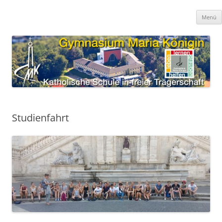
Zum
Inhalt
Gymnasium Maria Königin
springen
katholische Schule in freier Trägerschaft
Menü
Studienfahrt