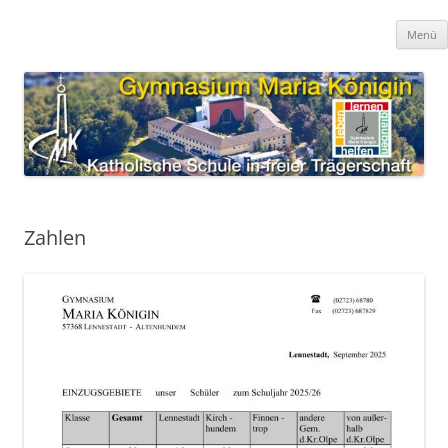
Zum
Inhalt
Gymnasium Maria Königin
springen
katholische Schule in freier Trägerschaft
Menü
Zahlen