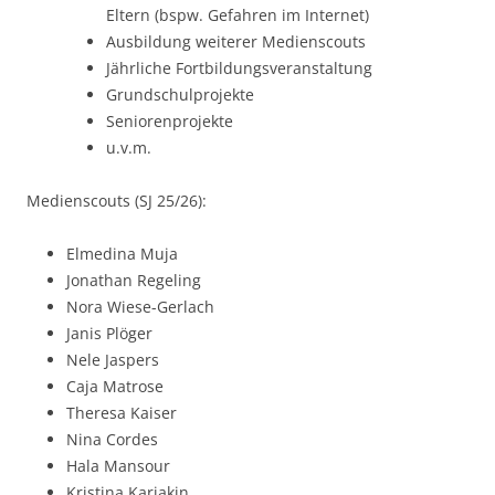
Eltern (bspw. Gefahren im Internet)
Ausbildung weiterer Medienscouts
Jährliche Fortbildungsveranstaltung
Grundschulprojekte
Seniorenprojekte
u.v.m.
Medienscouts (SJ 25/26):
Elmedina Muja
Jonathan Regeling
Nora Wiese-Gerlach
Janis Plöger
Nele Jaspers
Caja Matrose
Theresa Kaiser
Nina Cordes
Hala Mansour
Kristina Karjakin