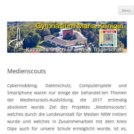
Zum
Inhalt
Gymnasium Maria Königin
springen
katholische Schule in freier Trägerschaft
Menü
Medienscouts
Cybermobbing, Datenschutz, Computerspiele und
Smartphone waren nur einige der behandel-ten Themen
der Medienscouts-Ausbildung, die 2017 erstmalig
absolviert wurde. Ziel des Projektes „Medienscouts“,
welches durch die Landesanstalt für Medien NRW initiiert
wurde und welches in Zusammenarbeit mit dem Kreis
Olpe auch für unsere Schule ermöglicht wurde, ist es,