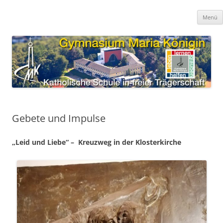
Zum
Inhalt
Gymnasium Maria Königin
springen
katholische Schule in freier Trägerschaft
Menü
Gebete und Impulse
„Leid und Liebe“ – Kreuzweg in der Klosterkirche