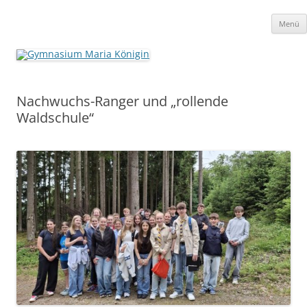
Zum
Inhalt
Gymnasium Maria Königin
springen
katholische Schule in freier Trägerschaft
Menü
Nachwuchs-Ranger und „rollende
Waldschule“