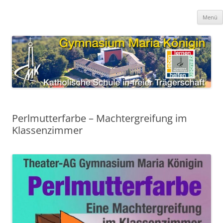
Zum
Inhalt
Gymnasium Maria Königin
springen
katholische Schule in freier Trägerschaft
Menü
Perlmutterfarbe – Machtergreifung im
Klassenzimmer