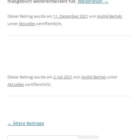
maßgeblich weiterentwickelt hat.
Weiterlesen
→
Dieser Beitrag wurde am
11. Dezember 2021
von
André Bertels
unter
Aktuelles
veröffentlicht.
Dieser Beitrag wurde am
2. Juli 2021
von
André Bertels
unter
Aktuelles
veröffentlicht.
←
Ältere Beiträge
Beitragsnavigation
Suchen