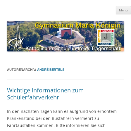
Zum
Inhalt
springen
Gymnasium Maria Königin
katholische Schule in freier Trägerschaft
Menü
AUTORENARCHIV:
ANDRÉ BERTELS
Wichtige Informationen zum
Schülerfahrverkehr
In den nächsten Tagen kann es aufgrund von erhöhtem
Krankenstand bei den Busfahrern vermehrt zu
Fahrtausfällen kommen. Bitte informieren Sie sich